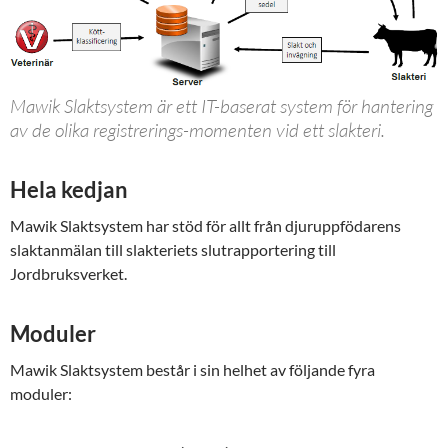
Mawik Slaktsystem är ett IT-baserat system för hantering
av de olika registrerings-momenten vid ett slakteri.
Hela kedjan
Mawik Slaktsystem har stöd för allt från djur­uppfödarens
slaktanmälan till slakteriets slut­rapportering till
Jordbruksverket.
Moduler
Mawik Slaktsystem består i sin helhet av följande fyra
moduler: